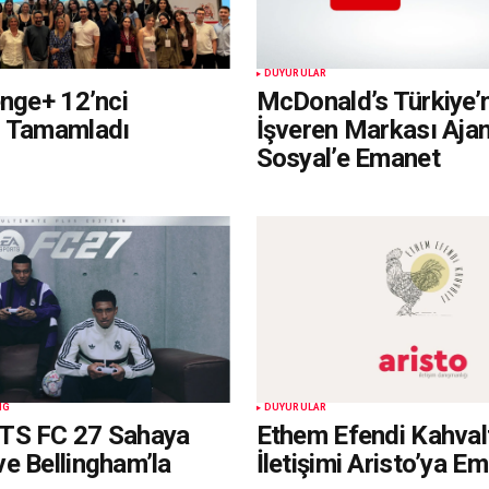
DUYURULAR
enge+ 12’nci
McDonald’s Türkiye’
i Tamamladı
İşveren Markası Aja
Sosyal’e Emanet
NG
DUYURULAR
TS FC 27 Sahaya
Ethem Efendi Kahvalt
e Bellingham’la
İletişimi Aristo’ya E