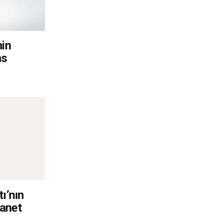
nin
ns
ı’nın
manet