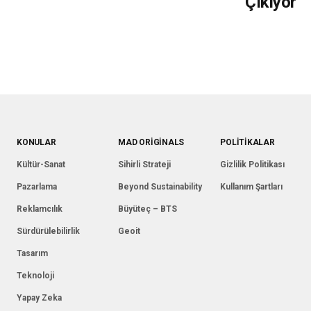
Çıkıyor
KONULAR
MAD ORIGINALS
POLITIKALAR
Kültür-Sanat
Sihirli Strateji
Gizlilik Politikası
Pazarlama
Beyond Sustainability
Kullanım Şartları
Reklamcılık
Büyüteç – BTS
Sürdürülebilirlik
Geoit
Tasarım
Teknoloji
Yapay Zeka