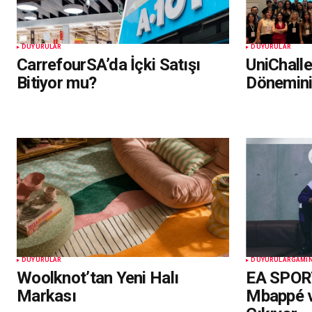
DUYURULAR
DUYURULAR
CarrefourSA’da İçki Satışı
UniChall
Bitiyor mu?
Dönemin
DUYURULAR
DUYURULAR
GAMI
Woolknot’tan Yeni Halı
EA SPOR
Markası
Mbappé v