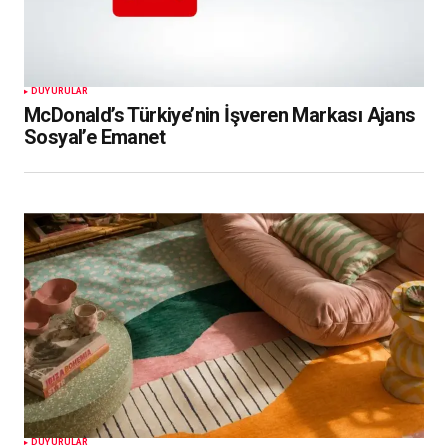
DUYURULAR
McDonald’s Türkiye’nin İşveren Markası Ajans
Sosyal’e Emanet
DUYURULAR