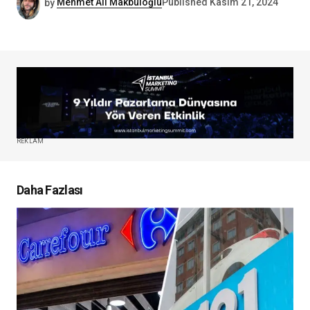
by
Mehmet Ali Makbuloğlu
Published
Kasım 21, 2024
REKLAM
Daha Fazlası