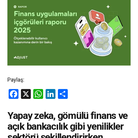
Paylaş:
Facebook
X
WhatsApp
LinkedIn
Share
Yapay zeka, gömülü finans ve
açık bankacılık gibi yenilikler
sektörü şekillendirirken,