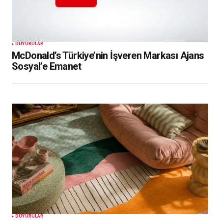
DUYURULAR
McDonald’s Türkiye’nin İşveren Markası Ajans
Sosyal’e Emanet
DUYURULAR