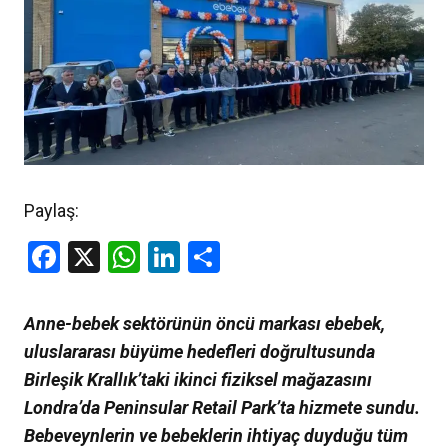
Paylaş:
Facebook
X
WhatsApp
LinkedIn
Share
Anne-bebek sektörünün öncü markası ebebek,
uluslararası büyüme hedefleri doğrultusunda
Birleşik Krallık’taki ikinci fiziksel mağazasını
Londra’da Peninsular Retail Park’ta hizmete sundu.
Bebeveynlerin ve bebeklerin ihtiyaç duyduğu tüm