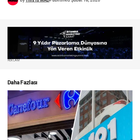
by
This Is MAD
Published
Şubat 18, 2026
REKLAM
Daha Fazlası