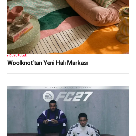
DUYURULAR
Woolknot’tan Yeni Halı Markası