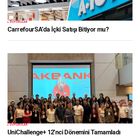
DUYURULAR
CarrefourSA’da İçki Satışı Bitiyor mu?
DUYURULAR
UniChallenge+ 12’nci Dönemini Tamamladı