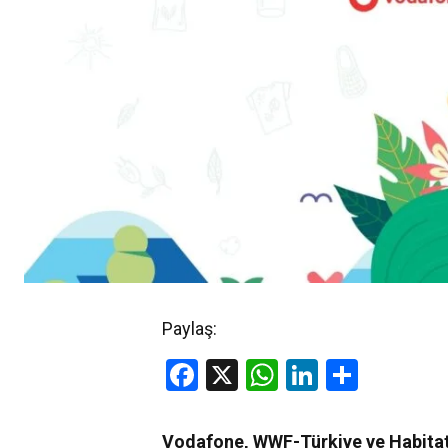
Paylaş:
Facebook
X
WhatsApp
LinkedIn
Share
Vodafone,
WWF
-Türkiye
ve
Habitat