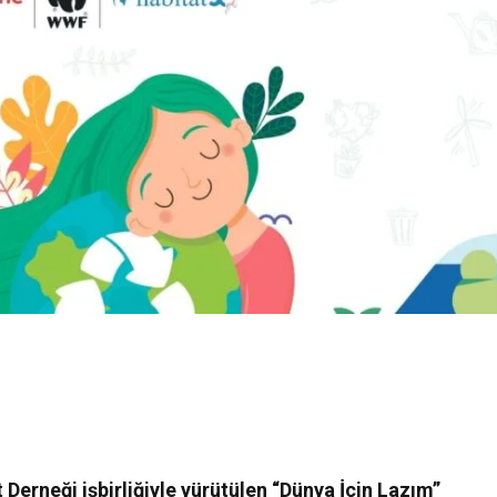
 Derneği işbirliğiyle yürütülen
“Dünya İçin Lazım”