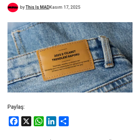
by
This Is MAD
Kasım 17, 2025
Paylaş:
Facebook
X
WhatsApp
LinkedIn
Share