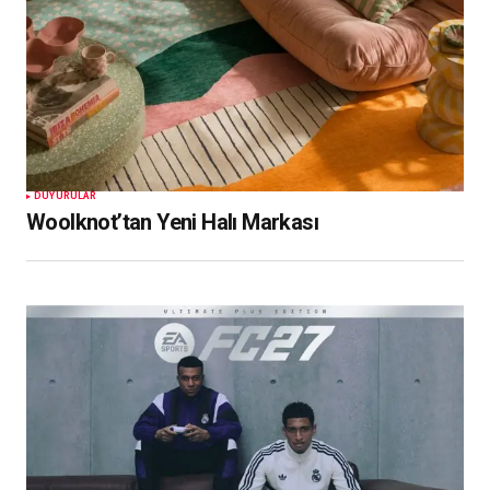
DUYURULAR
Woolknot’tan Yeni Halı Markası