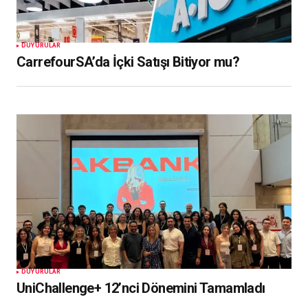
DUYURULAR
CarrefourSA’da İçki Satışı Bitiyor mu?
DUYURULAR
UniChallenge+ 12’nci Dönemini Tamamladı