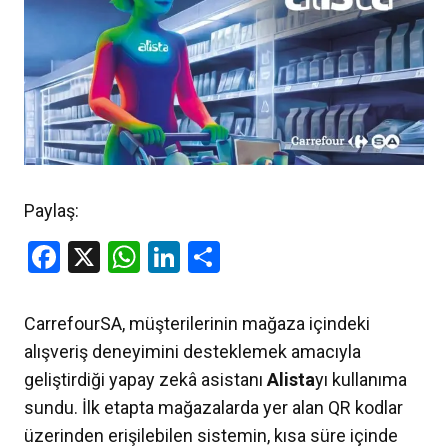
Paylaş:
Facebook
X
WhatsApp
LinkedIn
Share
CarrefourSA, müşterilerinin mağaza içindeki
alışveriş deneyimini desteklemek amacıyla
geliştirdiği yapay zekâ asistanı
Alista
yı kullanıma
sundu. İlk etapta mağazalarda yer alan QR kodlar
üzerinden erişilebilen sistemin, kısa süre içinde