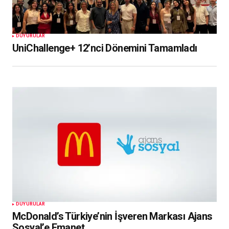
DUYURULAR
UniChallenge+ 12’nci Dönemini Tamamladı
DUYURULAR
McDonald’s Türkiye’nin İşveren Markası Ajans
Sosyal’e Emanet