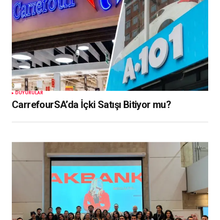
DUYURULAR
CarrefourSA’da İçki Satışı Bitiyor mu?