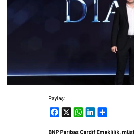
Paylaş:
Facebook
X
WhatsApp
LinkedIn
Share
BNP Paribas Cardif Emeklilik, müşt