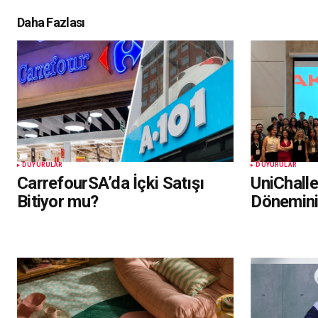
Daha Fazlası
DUYURULAR
DUYURULAR
CarrefourSA’da İçki Satışı
UniChall
Bitiyor mu?
Dönemin