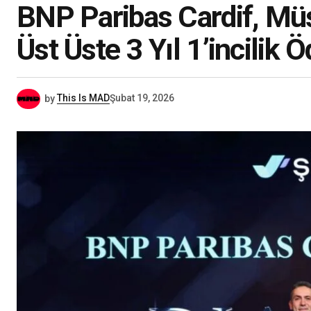
BNP Paribas Cardif, Müş
Üst Üste 3 Yıl 1’incilik 
by
This Is MAD
Şubat 19, 2026