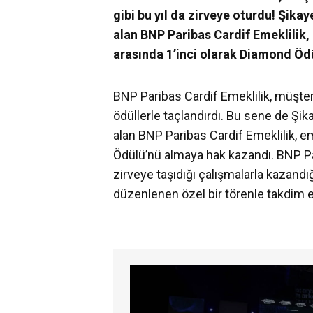
gibi bu yıl da zirveye oturdu! Şika
alan BNP Paribas Cardif Emeklilik, 
arasında 1’inci olarak Diamond Öd
BNP Paribas Cardif Emeklilik, müşter
ödüllerle taçlandırdı. Bu sene de Şik
alan BNP Paribas Cardif Emeklilik, em
Ödülü’nü almaya hak kazandı. BNP Pa
zirveye taşıdığı çalışmalarla kazandı
düzenlenen özel bir törenle takdim ed