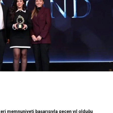
eri memnuniyeti başarısıyla geçen yıl olduğu