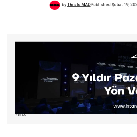
by
This Is MAD
Published
Şubat 19, 20
REKLAM