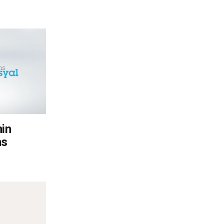
nin
ns