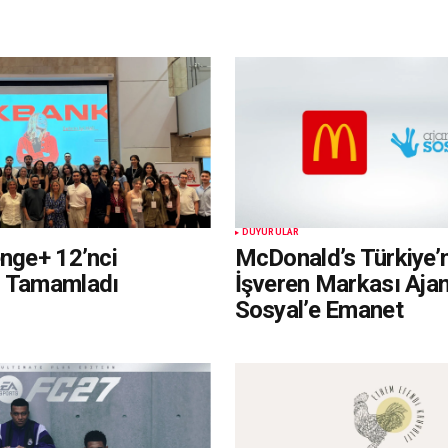
DUYURULAR
enge+ 12’nci
McDonald’s Türkiye’
i Tamamladı
İşveren Markası Aja
Sosyal’e Emanet