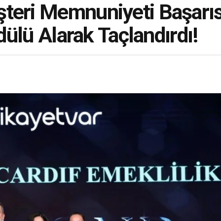
teri Memnuniyeti Başarıs
Ödülü Alarak Taçlandırdı!