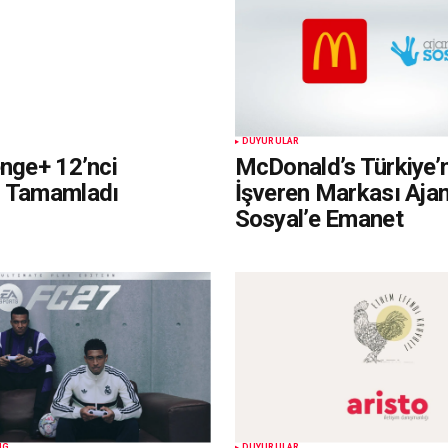
DUYURULAR
enge+ 12’nci
McDonald’s Türkiye’
i Tamamladı
İşveren Markası Aja
Sosyal’e Emanet
NG
DUYURULAR