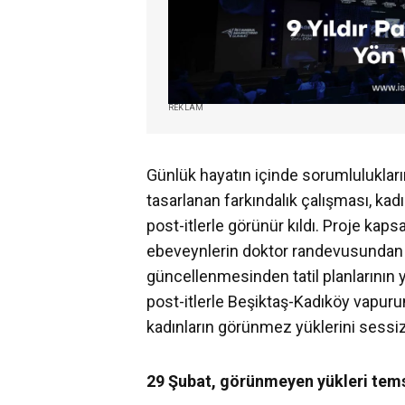
REKLAM
Günlük hayatın içinde sorumluluklar
tasarlanan farkındalık çalışması, kad
post-itlerle görünür kıldı. Proje kaps
ebeveynlerin doktor randevusundan p
güncellenmesinden tatil planlarının 
post-itlerle Beşiktaş-Kadıköy vapurun
kadınların görünmez yüklerini sessiz
29 Şubat, görünmeyen yükleri tems