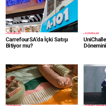
DUYURULAR
DUYURULAR
CarrefourSA’da İçki Satışı
UniChall
Bitiyor mu?
Dönemin
DUYURULAR
DUYURULAR
GAMI