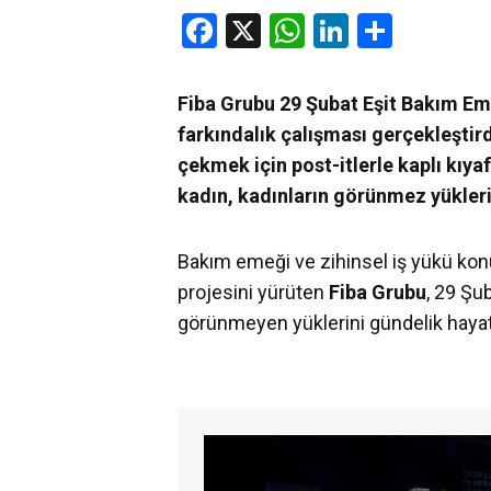
Facebook
X
WhatsApp
LinkedIn
Share
Fiba Grubu 29 Şubat Eşit Bakım Emeğ
farkındalık çalışması gerçekleştir
çekmek için post-itlerle kaplı kıya
kadın, kadınların görünmez yükleri
Bakım emeği ve zihinsel iş yükü kon
projesini yürüten
Fiba Grubu
, 29 Şu
görünmeyen yüklerini gündelik hayatı