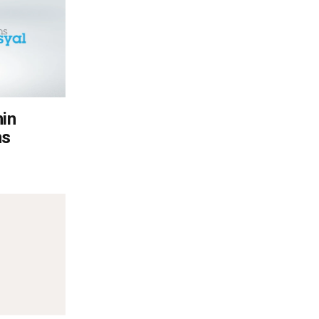
nin
ns