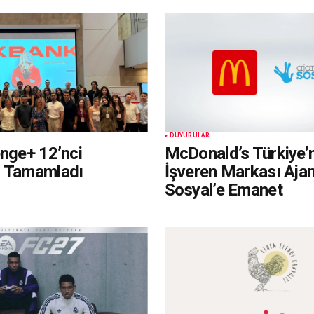
DUYURULAR
enge+ 12’nci
McDonald’s Türkiye’
i Tamamladı
İşveren Markası Aja
Sosyal’e Emanet