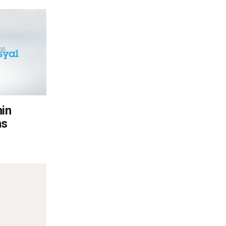
nin
ns