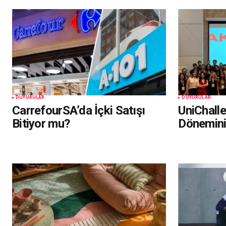
DUYURULAR
DUYURULAR
CarrefourSA’da İçki Satışı
UniChall
Bitiyor mu?
Dönemin