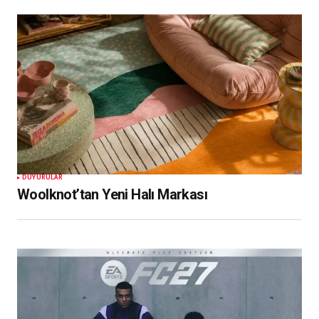
DUYURULAR
Woolknot’tan Yeni Halı Markası