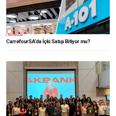
DUYURULAR
CarrefourSA’da İçki Satışı Bitiyor mu?