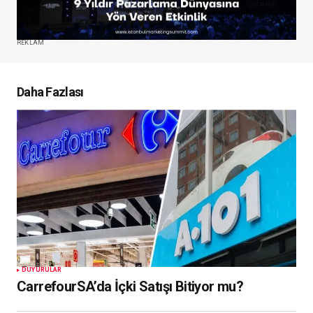
REKLAM
Daha Fazlası
DUYURULAR
CarrefourSA’da İçki Satışı Bitiyor mu?